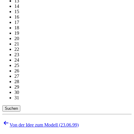
13
14
15
16
17
18
19
20
21
22
23
24
25
26
27
28
29
30
31
Suchen
Beitragsnavigation
Von der Idee zum Modell (23.06.99)