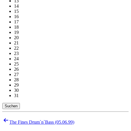
13
14
15
16
17
18
19
20
21
22
23
24
25
26
27
28
29
30
31
Suchen
Beitragsnavigation
The Fines Drum`n`Bass (05.06.99)