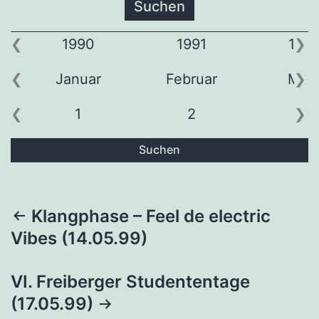
1990
1991
199
Januar
Februar
Mär
1
2
3
Suchen
Beitragsnavigation
Klangphase – Feel de electric
Vibes (14.05.99)
VI. Freiberger Studententage
(17.05.99)