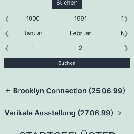
1990
1991
199
Januar
Februar
Mär
1
2
3
Suchen
Beitragsnavigation
Brooklyn Connection (25.06.99)
Verikale Ausstellung (27.06.99)