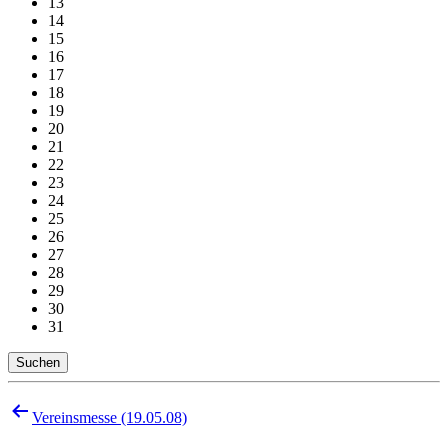
13
14
15
16
17
18
19
20
21
22
23
24
25
26
27
28
29
30
31
Suchen
Beitragsnavigation
Vereinsmesse (19.05.08)