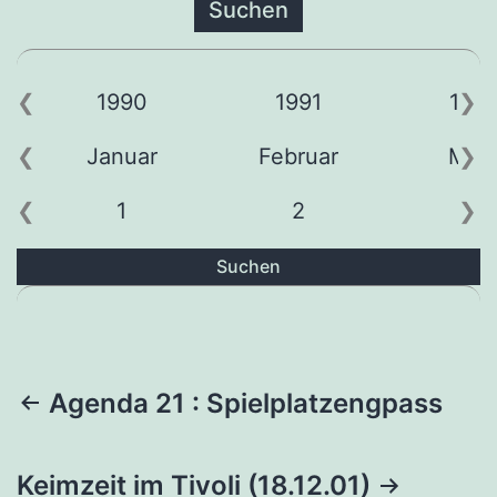
1990
1991
199
Januar
Februar
Mär
1
2
3
Suchen
Beitragsnavigation
Agenda 21 : Spielplatzengpass
Keimzeit im Tivoli (18.12.01)