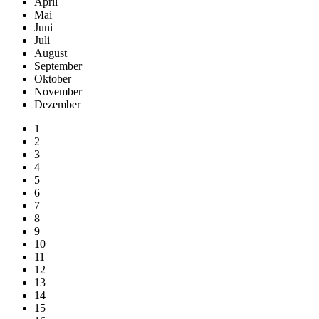
April
Mai
Juni
Juli
August
September
Oktober
November
Dezember
1
2
3
4
5
6
7
8
9
10
11
12
13
14
15