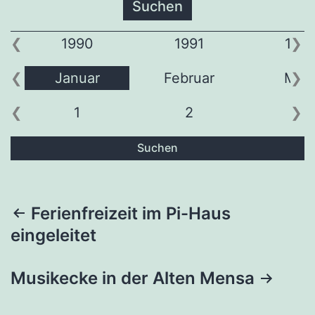
1990
1991
199
Januar
Februar
Mär
1
2
3
Suchen
Beitragsnavigation
Ferienfreizeit im Pi-Haus
eingeleitet
Musikecke in der Alten Mensa