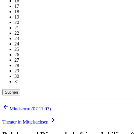
16
17
18
19
20
21
22
23
24
25
26
27
28
29
30
31
Suchen
Beitragsnavigation
Mindstorm (07.11.03)
Theater in Mittelsachsen