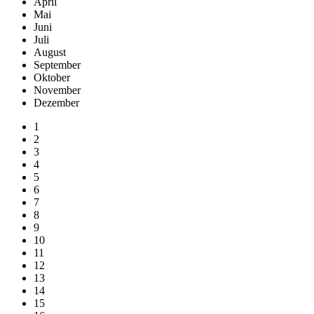
April
Mai
Juni
Juli
August
September
Oktober
November
Dezember
1
2
3
4
5
6
7
8
9
10
11
12
13
14
15