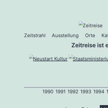
Zum
Inhalt
springen
Zeitstrahl
Ausstellung
Orte
Ka
Zeitreise ist
1990
1991
1992
1993
1994