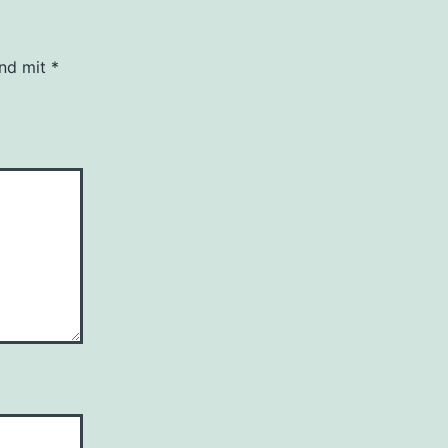
ind mit
*