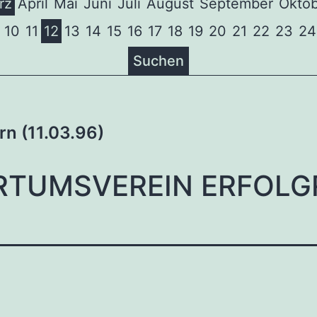
rz
April
Mai
Juni
Juli
August
September
Oktob
10
11
12
13
14
15
16
17
18
19
20
21
22
23
24
Suchen
tion
rn (11.03.96)
RTUMSVEREIN ERFOLG