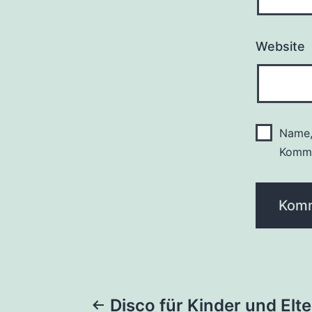
Website
Name,
Komme
Beitragsnaviga
Disco für Kinder und Elte