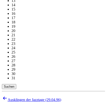
13
14
15
16
17
18
19
20
21
22
23
24
25
26
27
28
29
30
31
Suchen
Beitragsnavigation
Ausklingen der Jazztage (29.04.96)