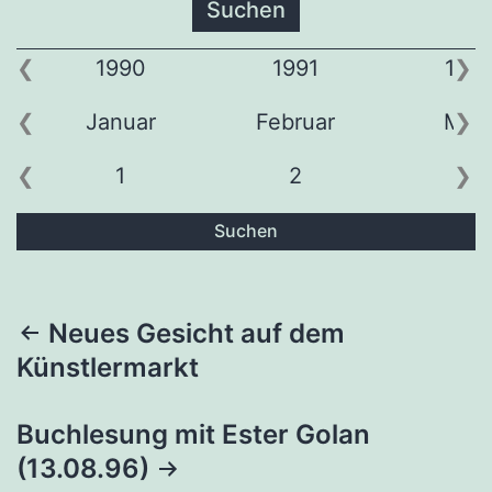
1990
1991
199
Januar
Februar
Mär
1
2
3
Suchen
Beitragsnavigation
Neues Gesicht auf dem
Künstlermarkt
Buchlesung mit Ester Golan
(13.08.96)