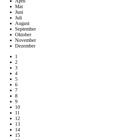
April
Mai
Juni
Juli
August
September
Oktober
November
Dezember
1
2
3
4
5
6
7
8
9
10
11
12
13
14
15