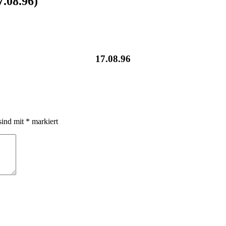
.08.96)
17.08.96
sind mit
*
markiert