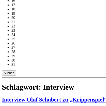
16
17
18
19
20
21
22
23
24
25
26
27
28
29
30
31
Suchen
Schlagwort:
Interview
Interview Olaf Schubert zu „Krippenspiel“