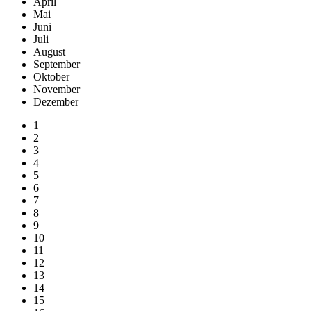
April
Mai
Juni
Juli
August
September
Oktober
November
Dezember
1
2
3
4
5
6
7
8
9
10
11
12
13
14
15