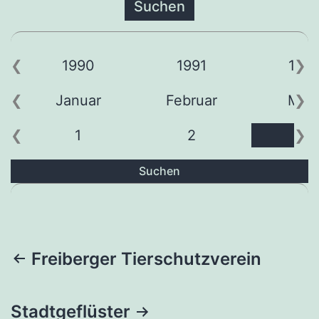
1990
1991
199
Januar
Februar
Mär
1
2
3
Suchen
Beitragsnavigation
Freiberger Tierschutzverein
Stadtgeflüster