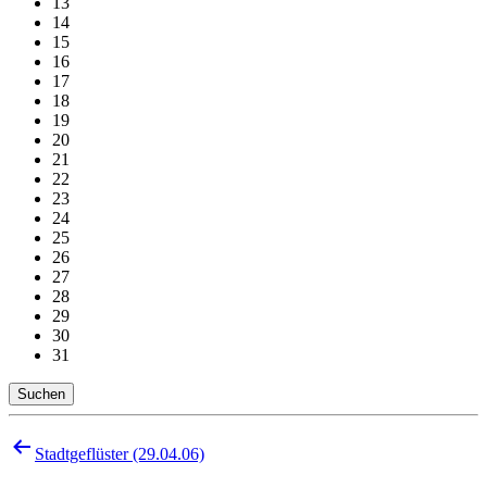
13
14
15
16
17
18
19
20
21
22
23
24
25
26
27
28
29
30
31
Suchen
Beitragsnavigation
Stadtgeflüster (29.04.06)