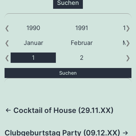
1990
1991
199
Januar
Februar
Mär
1
2
3
Suchen
Beitragsnavigation
Cocktail of House (29.11.XX)
Clubgeburtstag Party (09.12.XX)