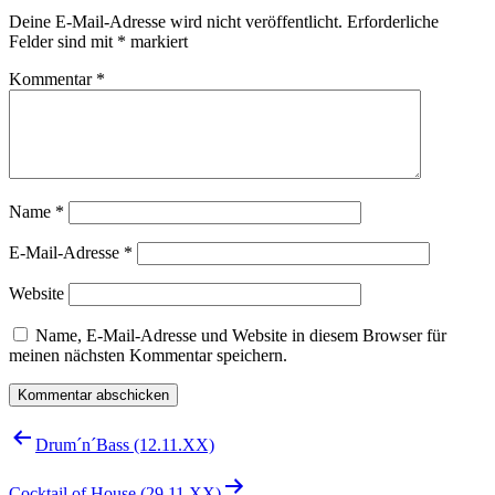
Deine E-Mail-Adresse wird nicht veröffentlicht.
Erforderliche
Felder sind mit
*
markiert
Kommentar
*
Name
*
E-Mail-Adresse
*
Website
Name, E-Mail-Adresse und Website in diesem Browser für
meinen nächsten Kommentar speichern.
Beitragsnavigation
Drum´n´Bass (12.11.XX)
Cocktail of House (29.11.XX)