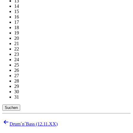
13
14
15
16
17
18
19
20
21
22
23
24
25
26
27
28
29
30
31
Suchen
Beitragsnavigation
Drum´n´Bass (12.11.XX)