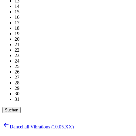
13
14
15
16
17
18
19
20
21
22
23
24
25
26
27
28
29
30
31
Suchen
Beitragsnavigation
Dancehall Vibrations (10.05.XX)