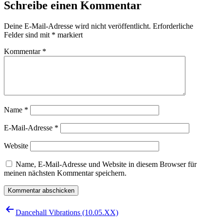
Schreibe einen Kommentar
Deine E-Mail-Adresse wird nicht veröffentlicht.
Erforderliche
Felder sind mit
*
markiert
Kommentar
*
Name
*
E-Mail-Adresse
*
Website
Name, E-Mail-Adresse und Website in diesem Browser für
meinen nächsten Kommentar speichern.
Beitragsnavigation
Dancehall Vibrations (10.05.XX)