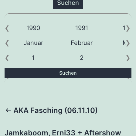
1990
1991
199
Januar
Februar
Mär
1
2
3
Suchen
Beitragsnavigation
AKA Fasching (06.11.10)
Jamkaboom, Erni33 + Aftershow