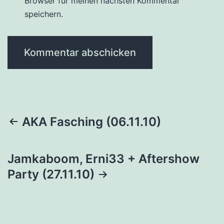
Browser für meinen nächsten Kommentar
speichern.
Beitragsnavigation
AKA Fasching (06.11.10)
Jamkaboom, Erni33 + Aftershow
Party (27.11.10)