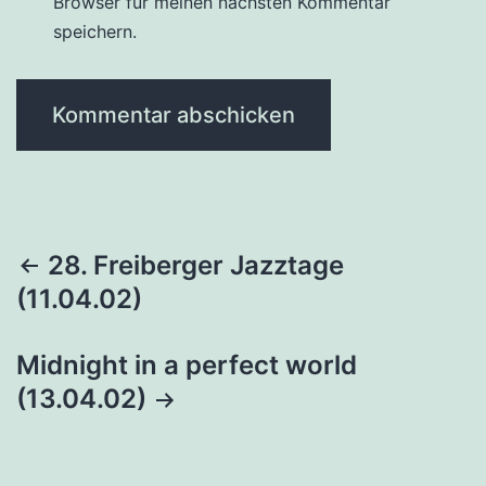
Browser für meinen nächsten Kommentar
speichern.
Beitragsnavigation
28. Freiberger Jazztage
(11.04.02)
Midnight in a perfect world
(13.04.02)