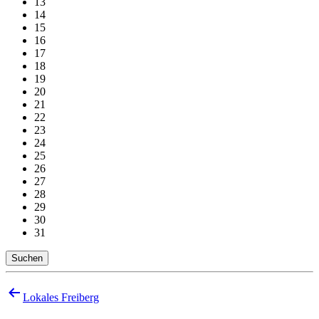
13
14
15
16
17
18
19
20
21
22
23
24
25
26
27
28
29
30
31
Suchen
Beitragsnavigation
Lokales Freiberg