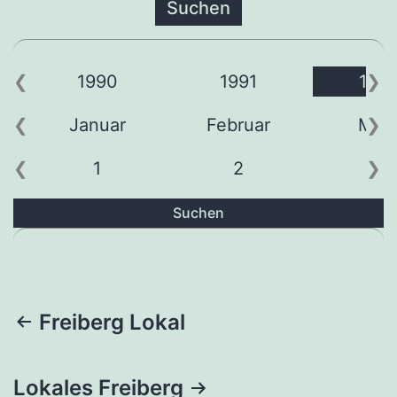
1990
1991
199
Januar
Februar
Mär
1
2
3
Suchen
Beitragsnavigation
Freiberg Lokal
Lokales Freiberg