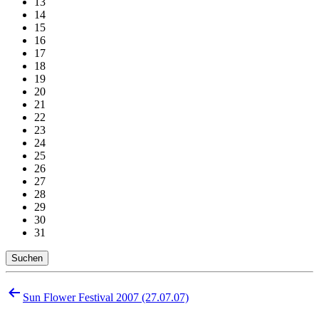
13
14
15
16
17
18
19
20
21
22
23
24
25
26
27
28
29
30
31
Suchen
Beitragsnavigation
Sun Flower Festival 2007 (27.07.07)