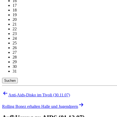
16
17
18
19
20
21
22
23
24
25
26
27
28
29
30
31
Suchen
Beitragsnavigation
Anti-Aids-Disko im Tivoli (30.11.07)
Rolling Bonez erhalten Halle und Jugendpreis