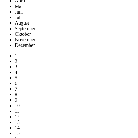
April
Mai
Juni
Juli
August
September
Oktober
November
Dezember
1
2
3
4
5
6
7
8
9
10
11
12
13
14
15